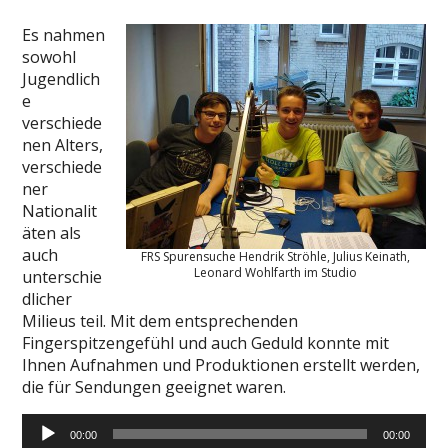
Es nahmen
sowohl
Jugendlich
e
verschiede
nen Alters,
verschiede
ner
Nationalit
äten als
auch
FRS Spurensuche Hendrik Ströhle, Julius Keinath,
Leonard Wohlfarth im Studio
unterschie
dlicher
Milieus teil. Mit dem entsprechenden
Fingerspitzengefühl und auch Geduld konnte mit
Ihnen Aufnahmen und Produktionen erstellt werden,
die für Sendungen geeignet waren.
Audio-
00:00
00:00
Player